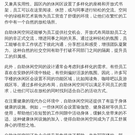
又兼具实用性。园区内的休闲区设置了多样化的座椅和开放式书
架，员工可以在这里阅读、休憩，或与同事进行轻松的交流。空间
中的绿植和艺术装饰为员工营造了舒缓的环境，让他们在繁忙的工
作中有一个自然的放松场所。
自助休闲空间还能够为员工提供社交机会。开放式布局鼓励员工之
间的非正式交流，增进同事之间的关系。通过这种轻松的氛围，员
工能够在非工作状态下彼此沟通，分享想法和感受，增强团队凝聚
力。这种自然的社交空间有助于打破不同部门之间的隔阂，提升员
工的归属感。
此外，自助休闲空间的设计通常会考虑到多样化的需求。有些员工
喜欢在安静的环境中独处，有些则偏好活泼的氛围。因此，许多写
字楼的休闲区会设置不同的功能区域，比如阅读角、咖啡吧以及游
戏区等。通过多样化的布局，自助休闲空间可以满足不同员工的需
求，让他们可以在放松的同时找到适合自己的活动方式。
在注重健康的现代办公环境中，自助休闲空间还提供了有益于身体
健康的设施。例如，一些休闲区会设置瑜伽垫、健身器材等供员工
使用，帮助他们在短暂的工作间隙中活动身体，缓解久坐带来的不
适。这种健康休闲设施的加入，使得自助休闲空间成为了员工舒展
身心的理想之地。